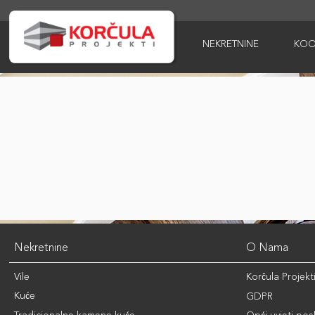
NEKRETNINE
KOO
Nekretnine
O Nama
Vile
Korčula Projekt
Kuće
GDPR