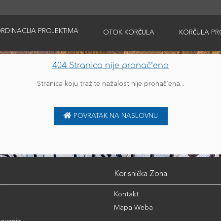
RDINACIJA PROJEKTIMA
OTOK KORČULA
KORČULA PR
404 Stranica nije pronač‘ena
Stranica koju tražite nažalost nije pronač‘ena...
POVRATAK NA NASLOVNU
Korisnička Zona
i
Kontakt
Mapa Weba