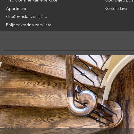
Tradicionalne kamene kuće
Opći uvjeti pos
Apartmani
Korčula Live
Građevinska zemljišta
Poljoprivredna zemljišta