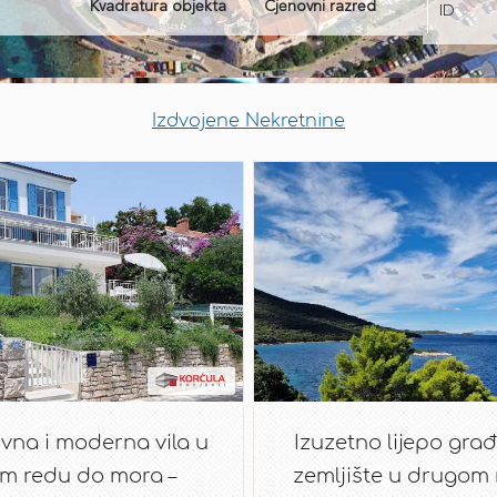
Izdvojene Nekretnine
ivna i moderna vila u
Izuzetno lijepo gra
m redu do mora –
zemljište u drugom