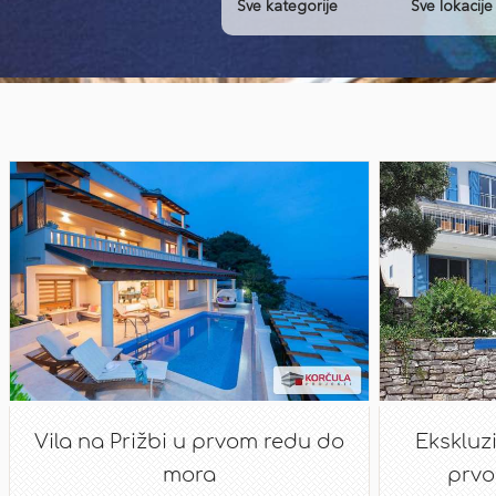
Vila na Prižbi u prvom redu do
Ekskluz
mora
prvo