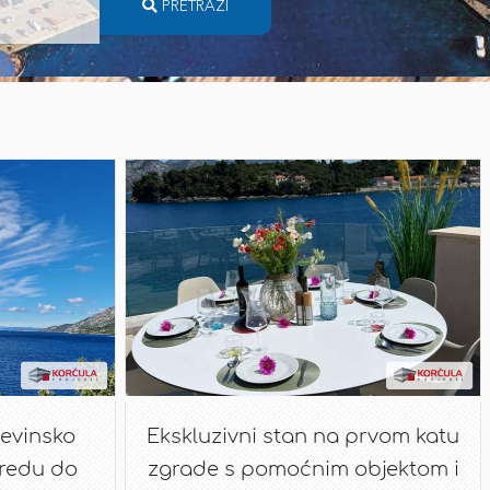
PRETRAŽI
đevinsko
Ekskluzivni stan na prvom katu
 redu do
zgrade s pomoćnim objektom i