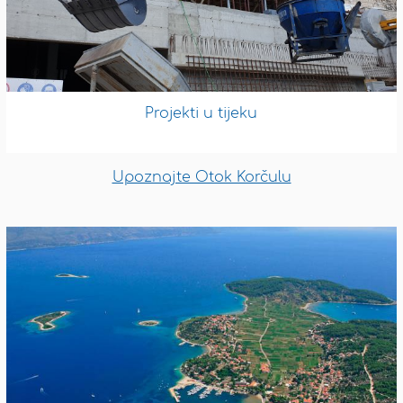
Projekti u tijeku
Upoznajte Otok Korčulu