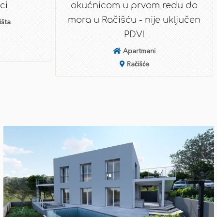
ci
okućnicom u prvom redu do
mora u Račišću - nije uključen
išta
PDV!
Apartmani
Račišće