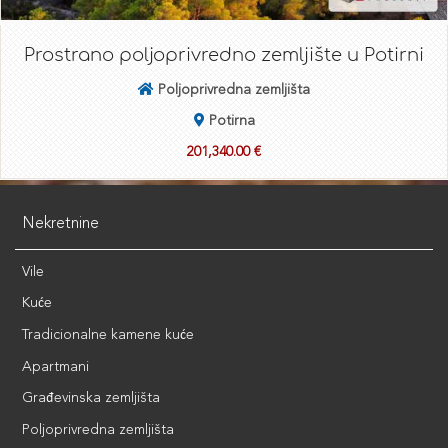
Prostrano poljoprivredno zemljište u Potirni
Poljoprivredna zemljišta
Potirna
201,340.00 €
Nekretnine
Vile
Kuće
Tradicionalne kamene kuće
Apartmani
Građevinska zemljišta
Poljoprivredna zemljišta