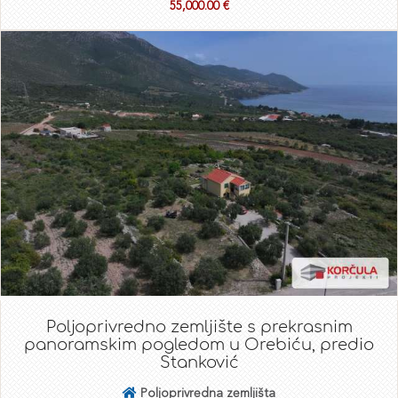
55,000.00 €
Poljoprivredno zemljište s prekrasnim
panoramskim pogledom u Orebiću, predio
Stanković
Poljoprivredna zemljišta