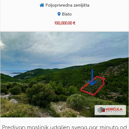
Poljoprivredna zemljišta
Blato
100,000.00 €
Predivan maslinik udaljen svega par minuta od