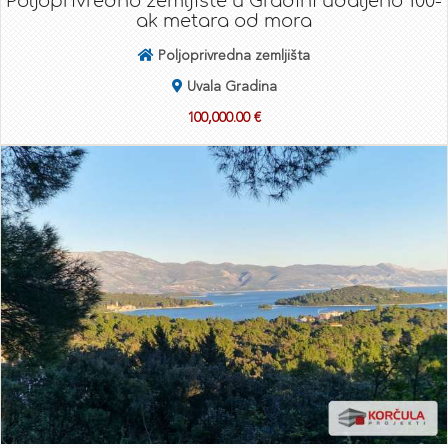
Poljoprivredno zemljište u Gradini udaljeno 100-
ak metara od mora
Poljoprivredna zemljišta
Uvala Gradina
100,000.00 €