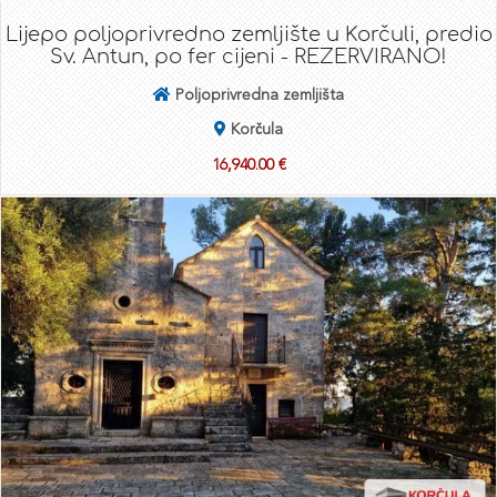
Lijepo poljoprivredno zemljište u Korčuli, predio
Sv. Antun, po fer cijeni - REZERVIRANO!
Poljoprivredna zemljišta
Korčula
16,940.00 €